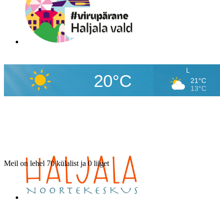
L
20°C
21°C
13°C
Meil on lehel 70 külalist ja 0 liiget