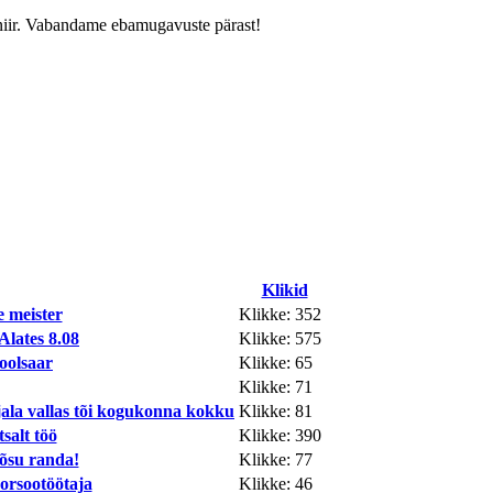
rniir. Vabandame ebamugavuste pärast!
Klikid
meister
Klikke: 352
 Alates 8.08
Klikke: 575
oolsaar
Klikke: 65
Klikke: 71
jala vallas tõi kogukonna kokku
Klikke: 81
salt töö
Klikke: 390
õsu randa!
Klikke: 77
orsootöötaja
Klikke: 46