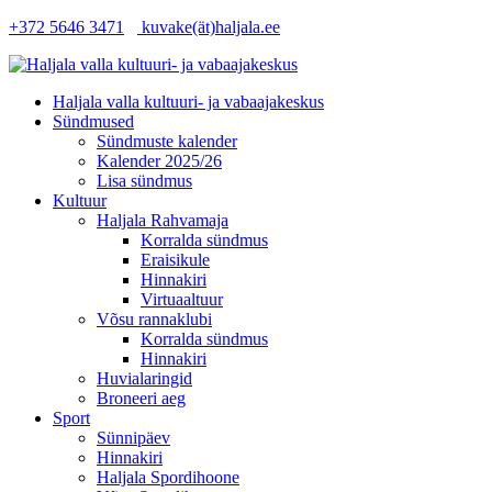
+372 5646 3471
kuvake(ät)haljala.ee
Haljala valla kultuuri- ja vabaajakeskus
Sündmused
Sündmuste kalender
Kalender 2025/26
Lisa sündmus
Kultuur
Haljala Rahvamaja
Korralda sündmus
Eraisikule
Hinnakiri
Virtuaaltuur
Võsu rannaklubi
Korralda sündmus
Hinnakiri
Huvialaringid
Broneeri aeg
Sport
Sünnipäev
Hinnakiri
Haljala Spordihoone