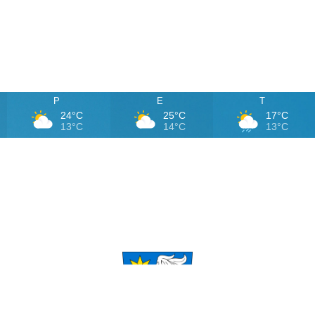
P
E
T
24°C
25°C
17°C
13°C
14°C
13°C