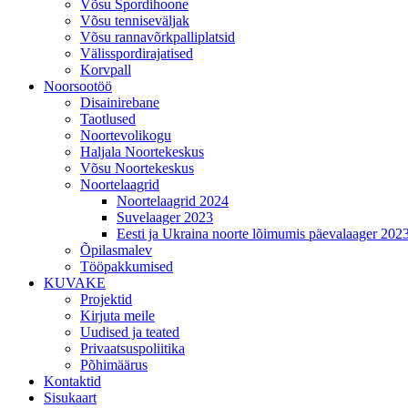
Võsu Spordihoone
Võsu tenniseväljak
Võsu rannavõrkpalliplatsid
Välisspordirajatised
Korvpall
Noorsootöö
Disainirebane
Taotlused
Noortevolikogu
Haljala Noortekeskus
Võsu Noortekeskus
Noortelaagrid
Noortelaagrid 2024
Suvelaager 2023
Eesti ja Ukraina noorte lõimumis päevalaager 202
Õpilasmalev
Tööpakkumised
KUVAKE
Projektid
Kirjuta meile
Uudised ja teated
Privaatsuspoliitika
Põhimäärus
Kontaktid
Sisukaart