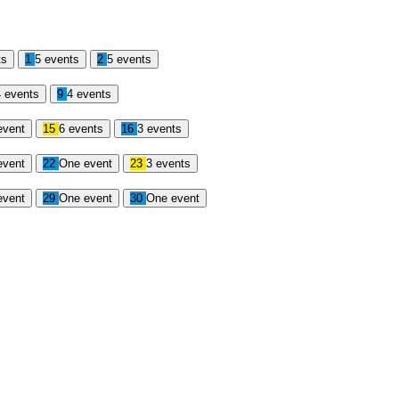
ts
1
5 events
2
5 events
4 events
9
4 events
event
15
6 events
16
3 events
event
22
One event
23
3 events
event
29
One event
30
One event