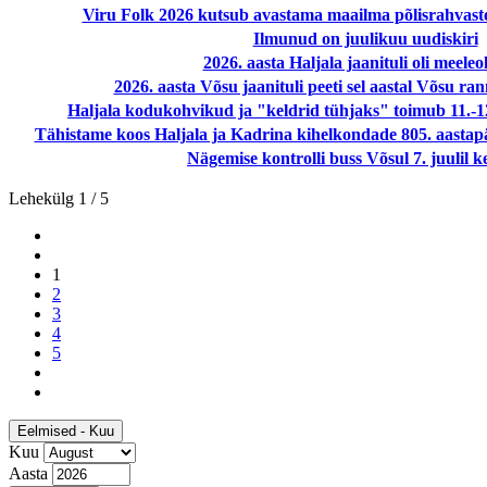
Viru Folk 2026 kutsub avastama maailma põlisrahvaste 
Ilmunud on juulikuu uudiskiri
2026. aasta Haljala jaanituli oli meeleo
2026. aasta Võsu jaanituli peeti sel aastal Võsu r
Haljala kodukohvikud ja "keldrid tühjaks" toimub 11.-12. 
Tähistame koos Haljala ja Kadrina kihelkondade 805. aastapäe
Nägemise kontrolli buss Võsul 7. juulil ke
Lehekülg 1 / 5
1
2
3
4
5
Eelmised - Kuu
Kuu
Aasta