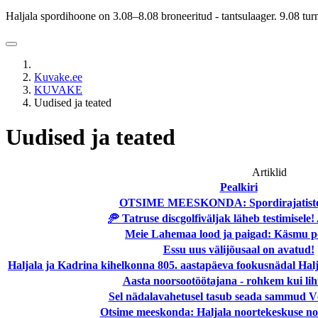
Haljala spordihoone on 3.08–8.08 broneeritud - tantsulaager. 9.08 tu
Kuvake.ee
KUVAKE
Uudised ja teated
Uudised ja teated
Artiklid
Pealkiri
OTSIME MEESKONDA: Spordirajatiste 
🥏 Tatruse discgolfiväljak läheb testimisele!
Meie Lahemaa lood ja paigad: Käsmu p
Essu uus välijõusaal on avatud!
Haljala ja Kadrina kihelkonna 805. aastapäeva fookusnädal Hal
Aasta noorsootöötajana - rohkem kui liht
Sel nädalavahetusel tasub seada sammud V
Otsime meeskonda: Haljala noortekeskuse no