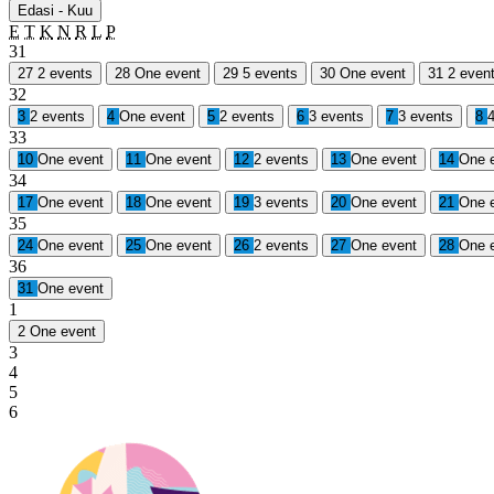
Edasi - Kuu
E
T
K
N
R
L
P
31
27
2 events
28
One event
29
5 events
30
One event
31
2 even
32
3
2 events
4
One event
5
2 events
6
3 events
7
3 events
8
33
10
One event
11
One event
12
2 events
13
One event
14
One 
34
17
One event
18
One event
19
3 events
20
One event
21
One 
35
24
One event
25
One event
26
2 events
27
One event
28
One 
36
31
One event
1
2
One event
3
4
5
6