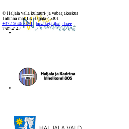
© Haljala valla kultuuri- ja vabaajakeskus
Tallinna mnt 13, Haljala 45301
+372 5646 3471
|
kuvake(ät)haljala.ee
75024142