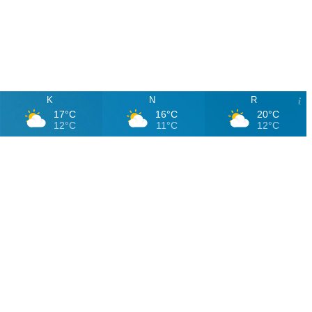
K
N
R
17°C
16°C
20°C
12°C
11°C
12°C